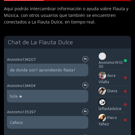
Aquí podrás intercambiar información o ayuda sobre Flauta y
Música, con otros usuarios que también se encuentren
conectados a La Flauta Dulce, en tiempo real.
Chat de La Flauta Dulce
Anónimo134207
Anónimo1410
30
de donde son? aprendiendo flauta?
Aura
Vilalta
Anónimo134404
Diana
hola 🔥
laflautadulce
Anónimo135397
Piero
Callaos
Yáñez