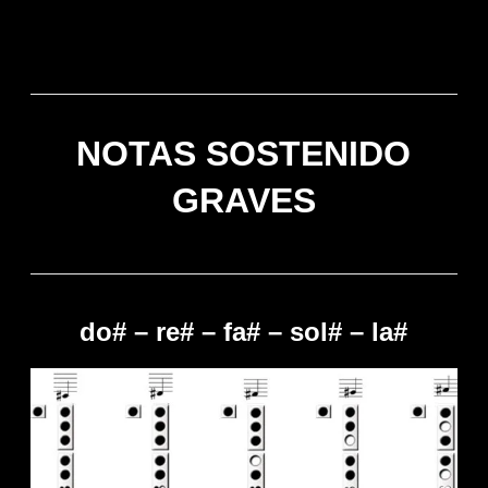
NOTAS SOSTENIDO
GRAVES
do# – re# – fa# – sol# – la#