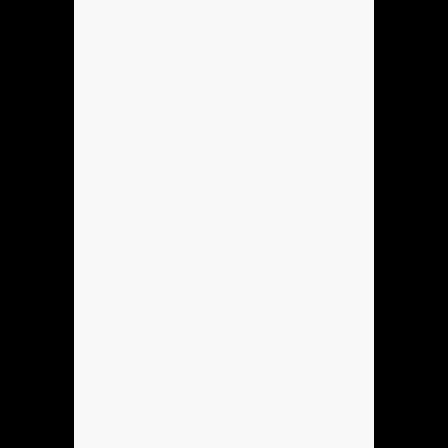
Anónimo136753
hola
Anónimo137184
hola
Anónimo137184
hoooooooo
Anónimo137184
holla
Hola
Se podria hacer Mi sobreagudo?