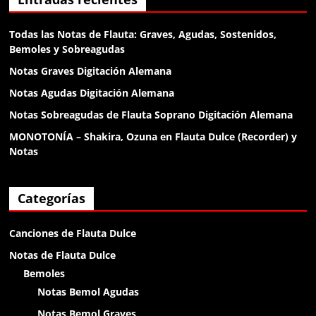
klk
Todas las Notas de Flauta: Graves, Agudas, Sostenidos,
Bemoles y Sobreagudas
Anónimo138188
Notas Graves Digitación Alemana
klk
Notas Agudas Digitación Alemana
Notas Sobreagudas de Flauta Soprano Digitación Alemana
Anónimo138188
MONOTONÍA – Shakira, Ozuna en Flauta Dulce (Recorder) y
buenas
Notas
Anónimo138281
Categorías
holaa
Canciones de Flauta Dulce
Anónimo138400
Notas de Flauta Dulce
chikitin
Bemoles
Notas Bemol Agudas
Anónimo138400
Notas Bemol Graves