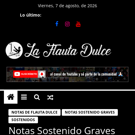
Saltar
Viernes, 7 de agosto, de 2026
al
Lo último:
contenido
La
Flauta
Dulce
Tutoriales
en
NOTAS DE FLAUTA DULCE
NOTAS SOSTENIDO GRAVES
Flauta
SOSTENIDOS
Dulce,
Notas Sostenido Graves
notas