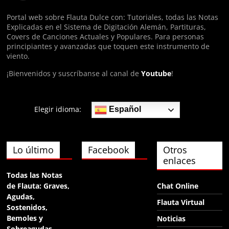
hola
Portal web sobre Flauta Dulce con: Tutoriales, todas las Notas
Explicadas en el Sistema de Digitación Alemán, Partituras,
Anónimo140974
Covers de Canciones Actuales y Populares. Para personas
ФЯща
principiantes y avanzadas que toquen este instrumento de
viento.
¡Bienvenidos y suscríbanse al canal de
Youtube
!
Elegir idioma:
Español
Lo último
Facebook
Otros
enlaces
Todas las Notas
de Flauta: Graves,
Chat Online
Agudas,
Flauta Virtual
Sostenidos,
Bemoles y
Noticias
Sobreagudas