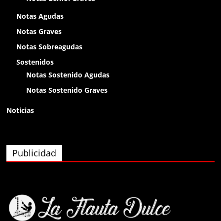
olap
Notas Agudas
Notas Graves
Anónimo138400
Notas Sobreagudas
olaaa
Sostenidos
Notas Sostenido Agudas
Anónimo138400
Notas Sostenido Graves
olaaa
Noticias
Anónimo138400
olaaa
Publicidad
Anónimo139826
eyy
Anónimo140074