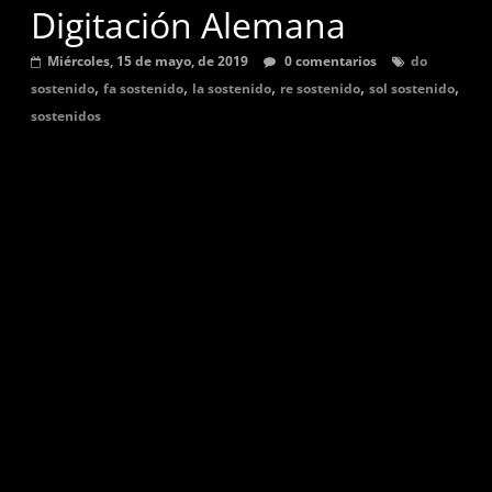
Digitación Alemana
graves,
agudas,
Miércoles, 15 de mayo, de 2019
0 comentarios
do
sostenidas
,
,
,
,
,
sostenido
fa sostenido
la sostenido
re sostenido
sol sostenido
y
sostenidos
bemol.
Música
para
flauta
dulce,
partituras
y
tutoriales
de
canciones
en
digitación
alemana.