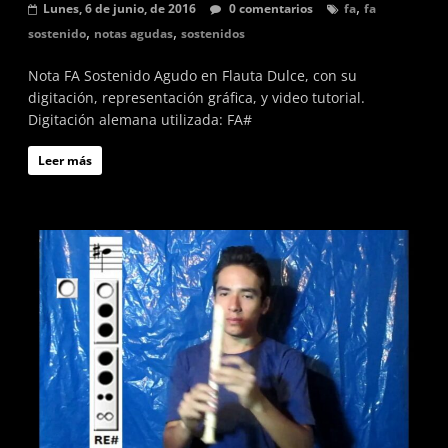
,
Lunes, 6 de junio, de 2016
0 comentarios
fa
fa
,
,
sostenido
notas agudas
sostenidos
Nota FA Sostenido Agudo en Flauta Dulce, con su
digitación, representación gráfica, y video tutorial.
Digitación alemana utilizada: FA#
Leer más