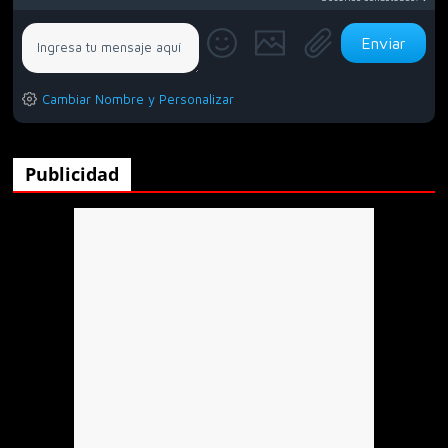
Callaos
Anónimo135397
Cambiar Nombre y Personalizar
Alguien que viva en tepiscoloyo mexico
tlaxcala?
Publicidad
Anónimo135453
.
Anónimo135791
No
Hola
xd
Anónimo136760