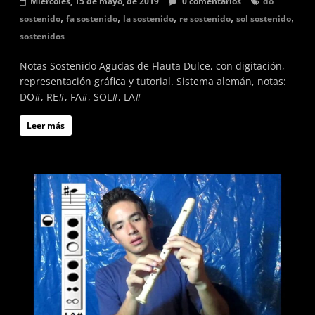
Miércoles, 15 de mayo, de 2019
0 comentarios
do
,
,
,
,
,
sostenido
fa sostenido
la sostenido
re sostenido
sol sostenido
sostenidos
Notas Sostenido Agudas de Flauta Dulce, con digitación,
representación gráfica y tutorial. Sistema alemán, notas:
DO#, RE#, FA#, SOL#, LA#
Leer más