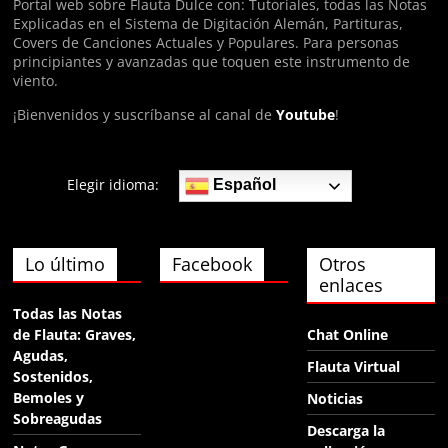
Portal web sobre Flauta Dulce con: Tutoriales, todas las Notas
Explicadas en el Sistema de Digitación Alemán, Partituras,
Anónimo140074
Covers de Canciones Actuales y Populares. Para personas
hola
principiantes y avanzadas que toquen este instrumento de
viento.
¡Bienvenidos y suscríbanse al canal de
Youtube
!
Elegir idioma:
Español
Lo último
Facebook
Otros
enlaces
Todas las Notas
de Flauta: Graves,
Chat Online
Agudas,
Flauta Virtual
Sostenidos,
Bemoles y
Noticias
Sobreagudas
Descarga la