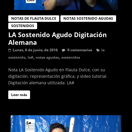
NOTAS DE FLAUTA DULCE
NOTAS SOSTENIDO AGUDAS
SOSTENIDOS
LA Sostenido Agudo Digitación
Alemana
Lunes, 6 de junio, de 2016
0 comentarios
la
,
,
,
sostenido
la#
notas agudas
sostenidos
Nota LA Sostenido Agudo en Flauta Dulce, con su
digitación, representación gráfica, y video tutorial.
Digitación alemana utilizada: LA#
Leer más