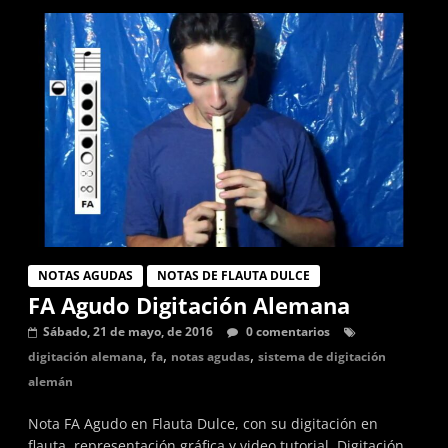
NOTAS AGUDAS
NOTAS DE FLAUTA DULCE
FA Agudo Digitación Alemana
Sábado, 21 de mayo, de 2016
0 comentarios
,
,
,
digitación alemana
fa
notas agudas
sistema de digitación
alemán
Nota FA Agudo en Flauta Dulce, con su digitación en
flauta, representación gráfica y video tutorial. Digitación