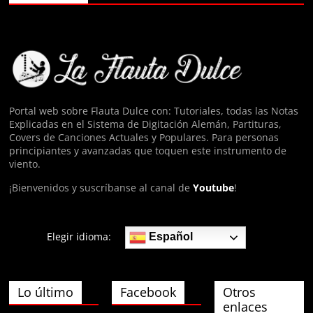
Anónimo138400
olaaa
Anónimo139826
eyy
Portal web sobre Flauta Dulce con: Tutoriales, todas las Notas
Explicadas en el Sistema de Digitación Alemán, Partituras,
Anónimo140074
Covers de Canciones Actuales y Populares. Para personas
hola
principiantes y avanzadas que toquen este instrumento de
viento.
¡Bienvenidos y suscríbanse al canal de
Youtube
!
Elegir idioma:
Español
Lo último
Facebook
Otros
enlaces