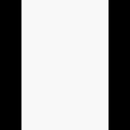
No
Hola
xd
Anónimo136760
ola
Anónimo136753
hola
Anónimo137184
hola
Anónimo137184
hoooooooo