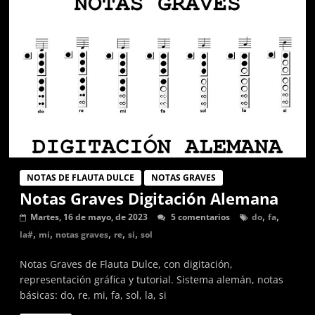
graves,
agudas,
sostenidas
y
bemol.
Música
para
flauta
dulce,
partituras
NOTAS DE FLAUTA DULCE
NOTAS GRAVES
y
Notas Graves Digitación Alemana
tutoriales
,
,
de
Martes, 16 de mayo, de 2023
5 comentarios
do
fa
canciones
,
,
,
,
,
la#
mi
notas graves
re
si
sol
en
Notas Graves de Flauta Dulce, con digitación,
digitación
representación gráfica y tutorial. Sistema alemán, notas
alemana.
básicas: do, re, mi, fa, sol, la, si