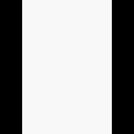
Anónimo137184
holla
Hola
Se podria hacer Mi sobreagudo?
Hola
Se podria Hacer Mi sobreagudo?
Anónimo137905
pene
Anónimo138053
dame un gr