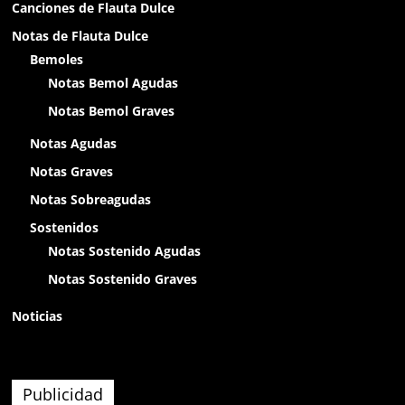
Canciones de Flauta Dulce
Anónimo138281
Notas de Flauta Dulce
holaa
Bemoles
Notas Bemol Agudas
Anónimo138400
Notas Bemol Graves
chikitin
Notas Agudas
Notas Graves
Anónimo138400
Notas Sobreagudas
olap
Sostenidos
Notas Sostenido Agudas
Anónimo138400
Notas Sostenido Graves
olaaa
Noticias
Anónimo138400
olaaa
Publicidad