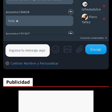
laflautadulce
Anónimo134404
Piero
hola 🔥
Yáñez
Anónimo135397
Usuarios conectados:
1
Callaos
Anónimo135397
Cambiar Nombre y Personalizar
Alguien que viva en tepiscoloyo mexico
tlaxcala?
Publicidad
Anónimo135453
.
Anónimo135791