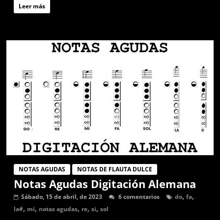
Leer más
NOTAS AGUDAS
NOTAS DE FLAUTA DULCE
Notas Agudas Digitación Alemana
,
,
Sábado, 15 de abril, de 2023
6 comentarios
do
fa
,
,
,
,
,
la#
mi
notas agudas
re
si
sol