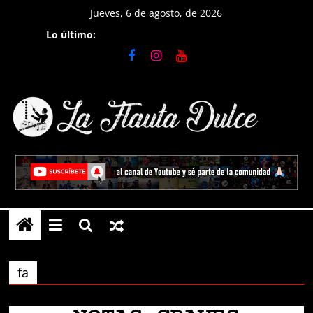
Saltar
Jueves, 6 de agosto, de 2026
al
Lo último:
contenido
La
Flauta
Dulce
Tutoriales
en
fa
Flauta
Dulce,
notas