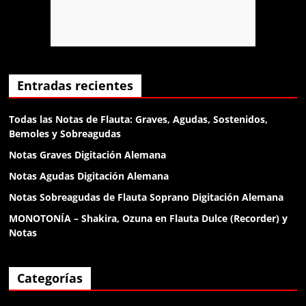
Anónimo138053
dame un gr
Anónimo138135
Entradas recientes
el diablo
Todas las Notas de Flauta: Graves, Agudas, Sostenidos,
Bemoles y Sobreagudas
Anónimo138188
Notas Graves Digitación Alemana
klk
Notas Agudas Digitación Alemana
Notas Sobreagudas de Flauta Soprano Digitación Alemana
Anónimo138188
MONOTONÍA – Shakira, Ozuna en Flauta Dulce (Recorder) y
klk
Notas
Anónimo138188
Categorías
buenas