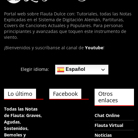
hola
Portal web sobre Flauta Dulce con: Tutoriales, todas las Notas
Explicadas en el Sistema de Digitación Alemán, Partituras,
Anónimo140974
Covers de Canciones Actuales y Populares. Para personas
ФЯща
principiantes y avanzadas que toquen este instrumento de
viento.
¡Bienvenidos y suscríbanse al canal de
Youtube
!
Elegir idioma:
Español
Lo último
Facebook
Otros
enlaces
Todas las Notas
de Flauta: Graves,
Chat Online
Agudas,
Flauta Virtual
Sostenidos,
Bemoles y
Noticias