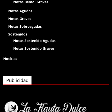
Notas Bemol Graves
olap
Notas Agudas
Notas Graves
Anónimo138400
Notas Sobreagudas
olaaa
Sostenidos
Notas Sostenido Agudas
Anónimo138400
Notas Sostenido Graves
olaaa
Noticias
Anónimo138400
olaaa
Publicidad
Anónimo139826
eyy
Anónimo140074