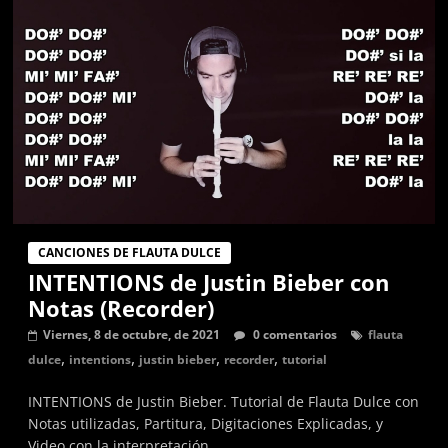
graves,
agudas,
sostenidas
y
bemol.
Música
para
flauta
dulce,
partituras
CANCIONES DE FLAUTA DULCE
y
INTENTIONS de Justin Bieber con
tutoriales
Notas (Recorder)
de
canciones
Viernes, 8 de octubre, de 2021
0 comentarios
flauta
en
,
,
,
,
dulce
intentions
justin bieber
recorder
tutorial
digitación
INTENTIONS de Justin Bieber. Tutorial de Flauta Dulce con
alemana.
Notas utilizadas, Partitura, Digitaciones Explicadas, y
Video con la interpretación.