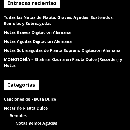
Anónimo138188
Entradas recientes
klk
Todas las Notas de Flauta: Graves, Agudas, Sostenidos,
Bemoles y Sobreagudas
Anónimo138188
Notas Graves Digitación Alemana
klk
Notas Agudas Digitación Alemana
Notas Sobreagudas de Flauta Soprano Digitación Alemana
Anónimo138188
MONOTONÍA – Shakira, Ozuna en Flauta Dulce (Recorder) y
buenas
Notas
Anónimo138281
Categorías
holaa
Canciones de Flauta Dulce
Anónimo138400
Notas de Flauta Dulce
chikitin
Bemoles
Notas Bemol Agudas
Anónimo138400