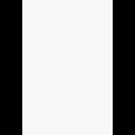
Anónimo136753
hola
Anónimo137184
hola
Anónimo137184
hoooooooo
Anónimo137184
holla
Hola
Se podria hacer Mi sobreagudo?