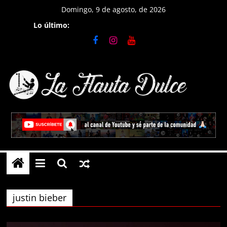
Saltar
Domingo, 9 de agosto, de 2026
al
Lo último:
contenido
La
Flauta
Dulce
Tutoriales
en
justin bieber
Flauta
Dulce,
notas