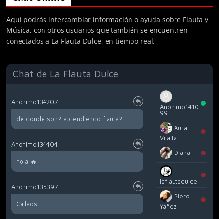
Aquí podrás intercambiar información o ayuda sobre Flauta y
Música, con otros usuarios que también se encuentren
conectados a La Flauta Dulce, en tiempo real.
Chat de La Flauta Dulce
Anónimo134207
Anónimo1410
99
de donde son? aprendiendo flauta?
Aura
Vilalta
Anónimo134404
Diana
hola 🔥
laflautadulce
Anónimo135397
Piero
Callaos
Yáñez