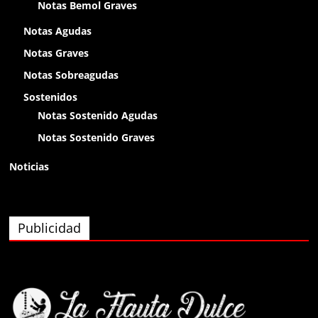
Notas Bemol Graves
chikitin
Notas Agudas
Notas Graves
Anónimo138400
Notas Sobreagudas
olap
Sostenidos
Notas Sostenido Agudas
Anónimo138400
Notas Sostenido Graves
olaaa
Noticias
Anónimo138400
olaaa
Publicidad
Anónimo138400
olaaa
Anónimo139826