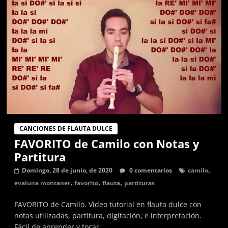
graves,
agudas,
sostenidas
y
bemol.
Música
para
flauta
dulce,
partituras
CANCIONES DE FLAUTA DULCE
y
FAVORITO de Camilo con Notas y
tutoriales
Partitura
de
canciones
,
Domingo, 28 de junio, de 2020
0 comentarios
camilo
en
,
,
,
evaluna montaner
favorito
flauta
partituras
digitación
FAVORITO de Camilo. Video tutorial en flauta dulce con
alemana.
notas utilizadas, partitura, digitación, e interpretación.
Fácil de aprender y tocar.