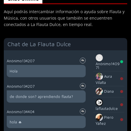
Aquí podrás intercambiar información o ayuda sobre Flauta y
Música, con otros usuarios que también se encuentren
conectados a La Flauta Dulce, en tiempo real.
Chat de La Flauta Dulce
Anónimo134207
Anónimo1409
71
Hola
Aura
Vilalta
Anónimo134207
Diana
de donde son? aprendiendo flauta?
laflautadulce
Anónimo134404
Piero
hola 🔥
Yáñez