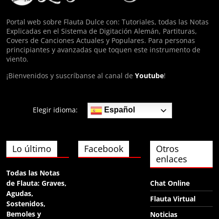
eyy
Portal web sobre Flauta Dulce con: Tutoriales, todas las Notas
Explicadas en el Sistema de Digitación Alemán, Partituras,
Anónimo140074
Covers de Canciones Actuales y Populares. Para personas
hola
principiantes y avanzadas que toquen este instrumento de
viento.
¡Bienvenidos y suscríbanse al canal de
Youtube
!
Elegir idioma:
Español
Lo último
Facebook
Otros
enlaces
Todas las Notas
de Flauta: Graves,
Chat Online
Agudas,
Flauta Virtual
Sostenidos,
Bemoles y
Noticias