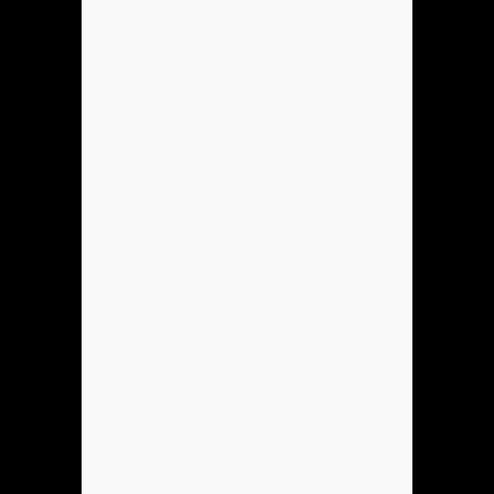
Anónimo136760
ola
Anónimo136753
hola
Anónimo137184
hola
Anónimo137184
hoooooooo
Anónimo137184
holla