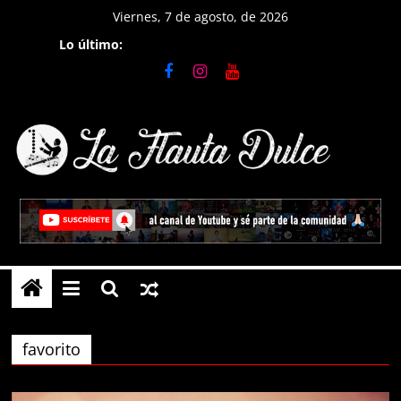
Saltar
Viernes, 7 de agosto, de 2026
al
Lo último:
contenido
La
Flauta
Dulce
Tutoriales
en
favorito
Flauta
Dulce,
notas