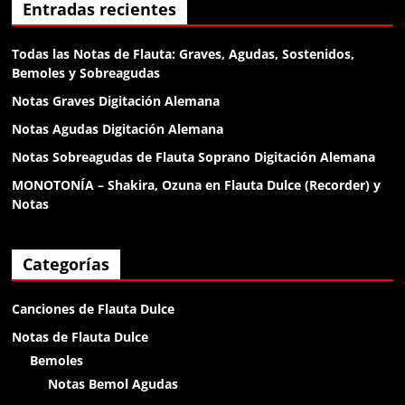
Anónimo138135
Entradas recientes
el diablo
Todas las Notas de Flauta: Graves, Agudas, Sostenidos,
Bemoles y Sobreagudas
Anónimo138188
Notas Graves Digitación Alemana
klk
Notas Agudas Digitación Alemana
Notas Sobreagudas de Flauta Soprano Digitación Alemana
Anónimo138188
MONOTONÍA – Shakira, Ozuna en Flauta Dulce (Recorder) y
klk
Notas
Anónimo138188
Categorías
buenas
Canciones de Flauta Dulce
Anónimo138281
Notas de Flauta Dulce
holaa
Bemoles
Notas Bemol Agudas
Anónimo138400