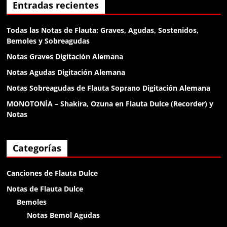
Anónimo138188
Entradas recientes
klk
Todas las Notas de Flauta: Graves, Agudas, Sostenidos,
Bemoles y Sobreagudas
Anónimo138188
Notas Graves Digitación Alemana
klk
Notas Agudas Digitación Alemana
Notas Sobreagudas de Flauta Soprano Digitación Alemana
Anónimo138188
MONOTONÍA – Shakira, Ozuna en Flauta Dulce (Recorder) y
buenas
Notas
Anónimo138281
Categorías
holaa
Canciones de Flauta Dulce
Anónimo138400
Notas de Flauta Dulce
chikitin
Bemoles
Notas Bemol Agudas
Anónimo138400