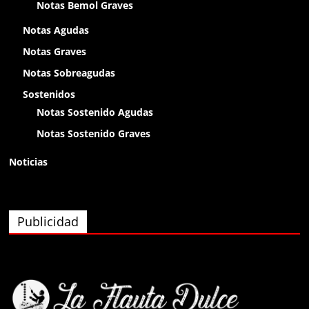
Notas Bemol Graves
olap
Notas Agudas
Notas Graves
Anónimo138400
Notas Sobreagudas
olaaa
Sostenidos
Notas Sostenido Agudas
Anónimo138400
Notas Sostenido Graves
olaaa
Noticias
Anónimo138400
olaaa
Publicidad
Anónimo139826
eyy
Anónimo140074