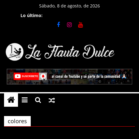
Saltar
Sábado, 8 de agosto, de 2026
al
Lo último:
contenido
La
Flauta
Dulce
Tutoriales
en
colores
Flauta
Dulce,
notas