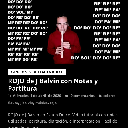
graves,
agudas,
sostenidas
y
bemol.
Música
para
flauta
dulce,
partituras
CANCIONES DE FLAUTA DULCE
y
ROJO de J Balvin con Notas y
tutoriales
Partitura
de
canciones
,
Miércoles, 1 de abril, de 2020
0 comentarios
colores
en
,
,
,
flauta
j balvin
música
rojo
digitación
ROJO de J Balvin en Flauta Dulce. Video tutorial con notas
alemana.
utilizadas, partitura, digitación, e interpretación. Fácil de
aprender y tocar.