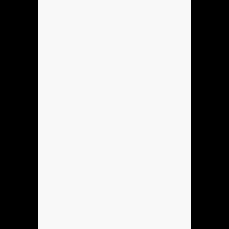
Anónimo136753
hola
Anónimo137184
hola
Anónimo137184
hoooooooo
Anónimo137184
holla
Hola
Se podria hacer Mi sobreagudo?