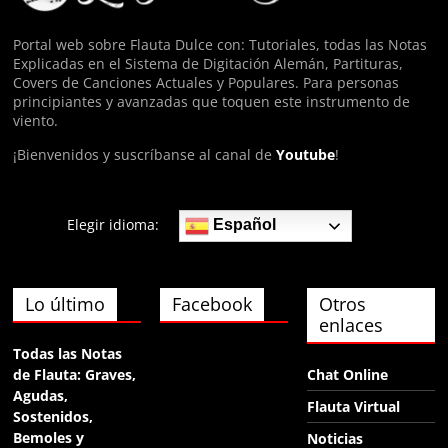
hola
Portal web sobre Flauta Dulce con: Tutoriales, todas las Notas
Explicadas en el Sistema de Digitación Alemán, Partituras,
Anónimo140974
Covers de Canciones Actuales y Populares. Para personas
ФЯща
principiantes y avanzadas que toquen este instrumento de
viento.
¡Bienvenidos y suscríbanse al canal de
Youtube
!
Elegir idioma:
Español
Lo último
Facebook
Otros
enlaces
Todas las Notas
de Flauta: Graves,
Chat Online
Agudas,
Flauta Virtual
Sostenidos,
Bemoles y
Noticias