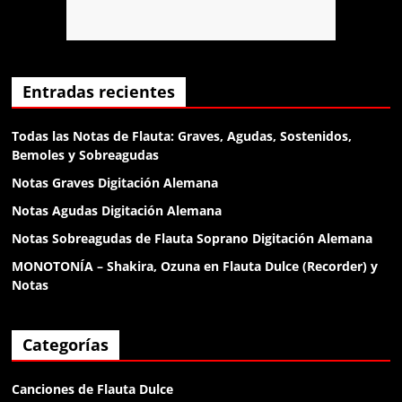
Anónimo138053
dame un gr
Anónimo138135
Entradas recientes
el diablo
Todas las Notas de Flauta: Graves, Agudas, Sostenidos,
Bemoles y Sobreagudas
Anónimo138188
Notas Graves Digitación Alemana
klk
Notas Agudas Digitación Alemana
Notas Sobreagudas de Flauta Soprano Digitación Alemana
Anónimo138188
MONOTONÍA – Shakira, Ozuna en Flauta Dulce (Recorder) y
klk
Notas
Anónimo138188
Categorías
buenas
Canciones de Flauta Dulce
Anónimo138281