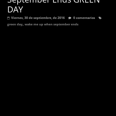
graves,
DAY
agudas,
sostenidas
Viernes, 30 de septiembre, de 2016
0 comentarios
,
y
green day
wake me up when september ends
bemol.
Música
para
flauta
dulce,
partituras
y
tutoriales
de
canciones
en
digitación
alemana.