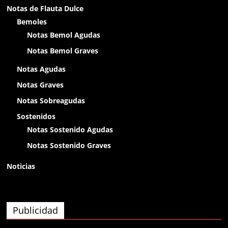
Notas de Flauta Dulce
holaa
Bemoles
Notas Bemol Agudas
Anónimo138400
Notas Bemol Graves
chikitin
Notas Agudas
Notas Graves
Anónimo138400
Notas Sobreagudas
olap
Sostenidos
Notas Sostenido Agudas
Anónimo138400
Notas Sostenido Graves
olaaa
Noticias
Anónimo138400
olaaa
Publicidad
Anónimo138400