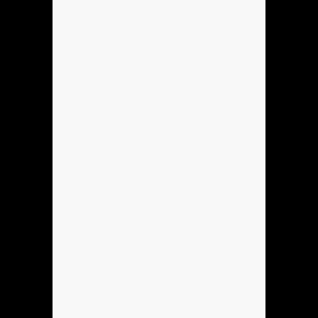
Anónimo137184
holla
Hola
Se podria hacer Mi sobreagudo?
Hola
Se podria Hacer Mi sobreagudo?
Anónimo137905
pene
Anónimo138053
dame un gr