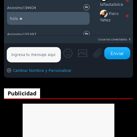
laflautadulce
Anónimo134404
Piero
hola 🔥
Yáñez
Anónimo135397
Usuarios conectados:
1
Callaos
Anónimo135397
Cambiar Nombre y Personalizar
Alguien que viva en tepiscoloyo mexico
tlaxcala?
Publicidad
Anónimo135453
.
Anónimo135791
No