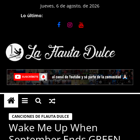
Saltar
Jueves, 6 de agosto, de 2026
al
Lo último:
contenido
La
Flauta
Dulce
Tutoriales
en
CANCIONES DE FLAUTA DULCE
Flauta
Wake Me Up When
Dulce,
September Ends GREEN
notas