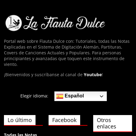
olaaa
Anónimo139826
eyy
Portal web sobre Flauta Dulce con: Tutoriales, todas las Notas
Explicadas en el Sistema de Digitación Alemán, Partituras,
Anónimo140074
Covers de Canciones Actuales y Populares. Para personas
hola
principiantes y avanzadas que toquen este instrumento de
viento.
¡Bienvenidos y suscríbanse al canal de
Youtube
!
Elegir idioma:
Español
Lo último
Facebook
Otros
enlaces
Todas las Notas