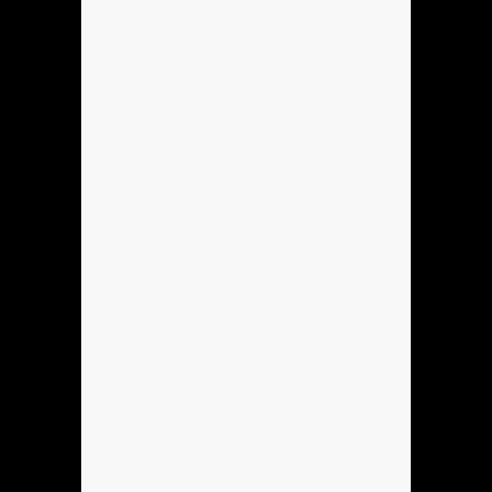
Hola
xd
Anónimo136760
ola
Anónimo136753
hola
Anónimo137184
hola
Anónimo137184
hoooooooo