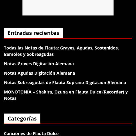
Anónimo138053
dame un gr
Anónimo138135
Entradas recientes
el diablo
Todas las Notas de Flauta: Graves, Agudas, Sostenidos,
Bemoles y Sobreagudas
Anónimo138188
Notas Graves Digitación Alemana
klk
Notas Agudas Digitación Alemana
Notas Sobreagudas de Flauta Soprano Digitación Alemana
Anónimo138188
MONOTONÍA – Shakira, Ozuna en Flauta Dulce (Recorder) y
klk
Notas
Anónimo138188
Categorías
buenas
Canciones de Flauta Dulce