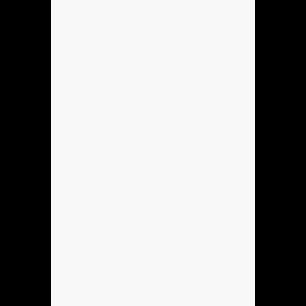
Hola
xd
Anónimo136760
ola
Anónimo136753
hola
Anónimo137184
hola
Anónimo137184
hoooooooo