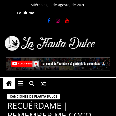
Saltar
Miércoles, 5 de agosto, de 2026
al
Lo último:
contenido
La
Flauta
Dulce
Tutoriales
en
CANCIONES DE FLAUTA DULCE
Flauta
RECUÉRDAME |
Dulce,
REMEMBER ME COCO
notas