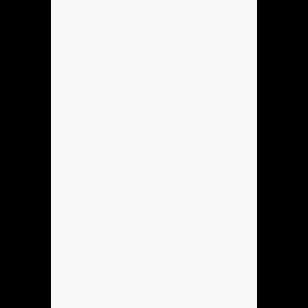
Anónimo137184
holla
Hola
Se podria hacer Mi sobreagudo?
Hola
Se podria Hacer Mi sobreagudo?
Anónimo137905
pene
Anónimo138053
dame un gr